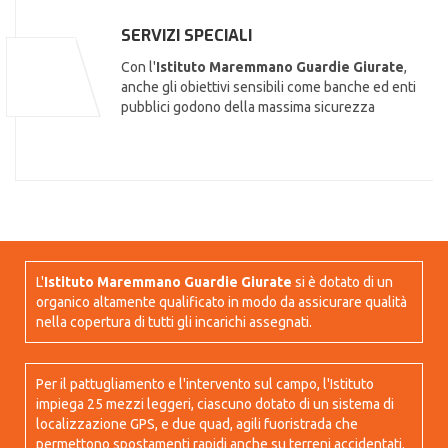
SERVIZI SPECIALI
Con l'
Istituto Maremmano Guardie Giurate
,
anche gli obiettivi sensibili come banche ed enti
pubblici godono della massima sicurezza
L'
Istituto Maremmano Guardie Giurate
si è dotato di un
organico altamente qualificato in modo da assicurare qualità
nella copertura di tutti gli incarichi assegnati.
Per il pattugliamento e l'intervento sul campo, l'Istituto
impiega 25 mezzi leggeri, ciascuno dotato di un sistema di
localizzazione GPS, e due quad, agili fuoristrada che
permettono spostamenti rapidi anche su terreni accidentati.