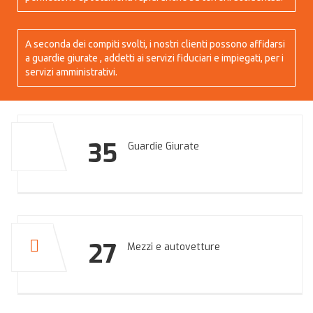
A seconda dei compiti svolti, i nostri clienti possono affidarsi
a guardie giurate , addetti ai servizi fiduciari e impiegati, per i
servizi amministrativi.
35
Guardie Giurate
27
Mezzi e autovetture